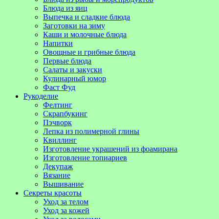
Блюда из яиц
Выпечка и сладкие блюда
Заготовки на зиму
Каши и молочные блюда
Напитки
Овощные и грибные блюда
Первые блюда
Салаты и закуски
Кулинарный юмор
Фаст Фуд
Рукоделие
Фелтинг
Скрапбукинг
Пэчворк
Лепка из полимерной глины
Квиллинг
Изготовление украшений из фоамирана
Изготовление топиариев
Декупаж
Вязание
Вышивание
Секреты красоты
Уход за телом
Уход за кожей