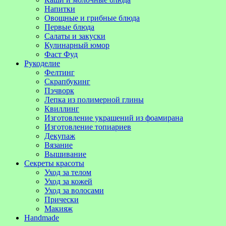
Напитки
Овощные и грибные блюда
Первые блюда
Салаты и закуски
Кулинарный юмор
Фаст Фуд
Рукоделие
Фелтинг
Скрапбукинг
Пэчворк
Лепка из полимерной глины
Квиллинг
Изготовление украшений из фоамирана
Изготовление топиариев
Декупаж
Вязание
Вышивание
Секреты красоты
Уход за телом
Уход за кожей
Уход за волосами
Прически
Макияж
Handmade