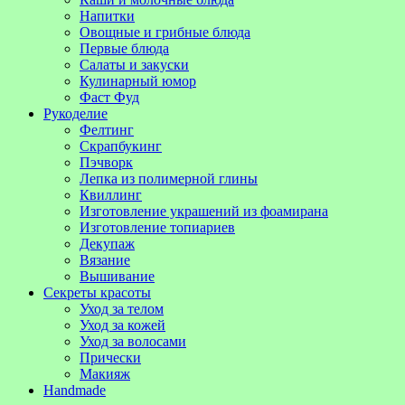
Напитки
Овощные и грибные блюда
Первые блюда
Салаты и закуски
Кулинарный юмор
Фаст Фуд
Рукоделие
Фелтинг
Скрапбукинг
Пэчворк
Лепка из полимерной глины
Квиллинг
Изготовление украшений из фоамирана
Изготовление топиариев
Декупаж
Вязание
Вышивание
Секреты красоты
Уход за телом
Уход за кожей
Уход за волосами
Прически
Макияж
Handmade