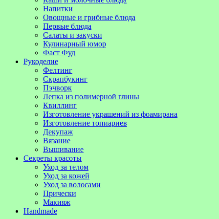
Напитки
Овощные и грибные блюда
Первые блюда
Салаты и закуски
Кулинарный юмор
Фаст Фуд
Рукоделие
Фелтинг
Скрапбукинг
Пэчворк
Лепка из полимерной глины
Квиллинг
Изготовление украшений из фоамирана
Изготовление топиариев
Декупаж
Вязание
Вышивание
Секреты красоты
Уход за телом
Уход за кожей
Уход за волосами
Прически
Макияж
Handmade