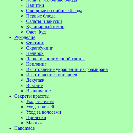
Напитки
Овощные и грибные блюда
Первые блюда
Салаты и закуски
Кулинарный юмор
Фаст Фуд
Рукоделие
Фелтинг
Скрапбукинг
Пэчворк
Лепка из полимерной глины
Квиллинг
Изготовление украшений из фоамирана
Изготовление топиариев
Декупаж
Вязание
Вышивание
Секреты красоты
Уход за телом
Уход за кожей
Уход за волосами
Прически
Макияж
Handmade