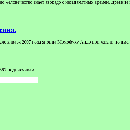
до Человечество знает авокадо с незапамятных времён. Древние 
ения.
чале января 2007 года японца Момофуку Андо при жизни по им
687 подписчикам.