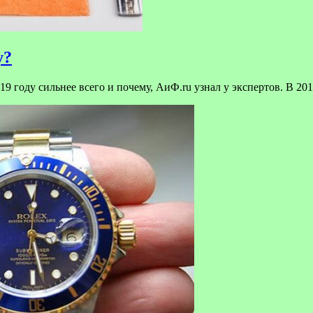
у?
9 году сильнее всего и почему, АиФ.ru узнал у экспертов. В 201