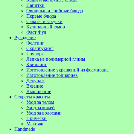
Напитки
Овощные и грибные блюда
Первые блюда
Салаты и закуски
Кулинарный юмор
Фаст Фуд
Рукоделие
Фелтинг
Скрапбукинг
Пэчворк
Лепка из полимерной глины
Квиллинг
Изготовление украшений из фоамирана
Изготовление топиариев
Декупаж
Вязание
Вышивание
Секреты красоты
Уход за телом
Уход за кожей
Уход за волосами
Прически
Макияж
Handmade