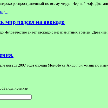
 широко распространенный по всему миру. Черный кофе Для мн
ь мир подсел на авокадо
до Человечество знает авокадо с незапамятных времён. Древние 
ения.
чале января 2007 года японца Момофуку Андо при жизни по им
653 подписчикам.