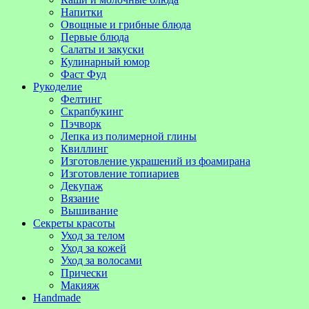
Напитки
Овощные и грибные блюда
Первые блюда
Салаты и закуски
Кулинарный юмор
Фаст Фуд
Рукоделие
Фелтинг
Скрапбукинг
Пэчворк
Лепка из полимерной глины
Квиллинг
Изготовление украшений из фоамирана
Изготовление топиариев
Декупаж
Вязание
Вышивание
Секреты красоты
Уход за телом
Уход за кожей
Уход за волосами
Прически
Макияж
Handmade