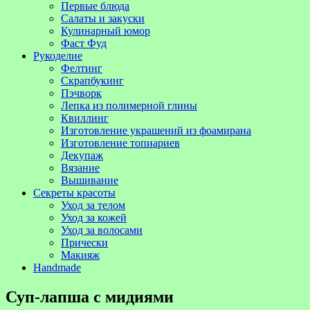
Первые блюда
Салаты и закуски
Кулинарный юмор
Фаст Фуд
Рукоделие
Фелтинг
Скрапбукинг
Пэчворк
Лепка из полимерной глины
Квиллинг
Изготовление украшений из фоамирана
Изготовление топиариев
Декупаж
Вязание
Вышивание
Секреты красоты
Уход за телом
Уход за кожей
Уход за волосами
Прически
Макияж
Handmade
Суп-лапша с мидиями