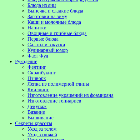
Блюда из яиц
Выпечка и сладкие блюда
Заготовки на зиму
Каши и молочные блюда
Напитки
Овощные и грибные блюда
Первые блюда
Салаты и закуски
Кулинарный юмор
Фаст Фуд
Рукоделие
Фелтинг
Скрапбукинг
Пэчворк
Лепка из полимерной глины
Квиллинг
Изготовление украшений из фоамирана
Изготовление топиариев
Декупаж
Вязание
Вышивание
Секреты красоты
Уход за телом
Уход за кожей