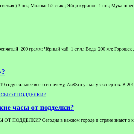
жая ) 3 шт.; Молоко 1/2 стак.; Яйцо куриное 1 шт.; Мука пшени
пчатый 200 грамм; Чёрный чай 1 ст.л.; Вода 200 мл; Горошек 
у?
9 году сильнее всего и почему, АиФ.ru узнал у экспертов. В 201
ие часы от подделки?
ЕЛКИ? Сегодня в каждом городе и стране знают о качест