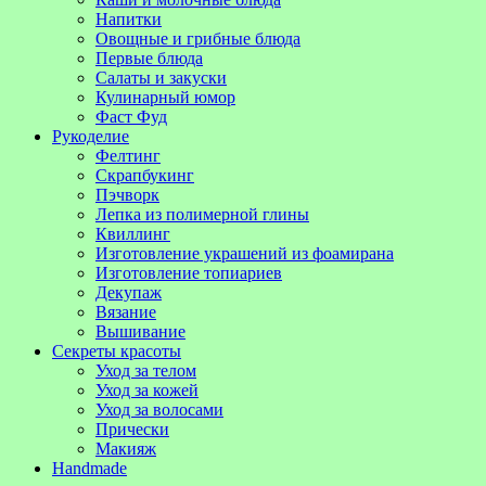
Напитки
Овощные и грибные блюда
Первые блюда
Салаты и закуски
Кулинарный юмор
Фаст Фуд
Рукоделие
Фелтинг
Скрапбукинг
Пэчворк
Лепка из полимерной глины
Квиллинг
Изготовление украшений из фоамирана
Изготовление топиариев
Декупаж
Вязание
Вышивание
Секреты красоты
Уход за телом
Уход за кожей
Уход за волосами
Прически
Макияж
Handmade