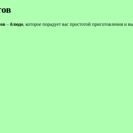
тов
тов
–
блюдо
, которое порадует вас простотой приготовления и в