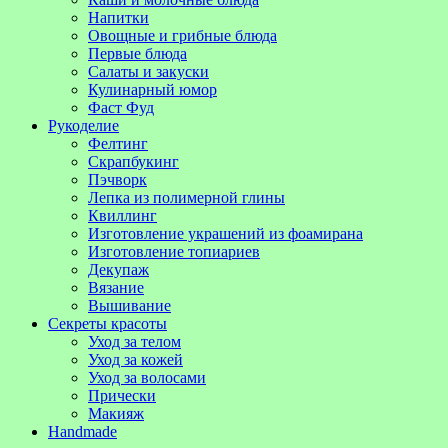
Напитки
Овощные и грибные блюда
Первые блюда
Салаты и закуски
Кулинарный юмор
Фаст Фуд
Рукоделие
Фелтинг
Скрапбукинг
Пэчворк
Лепка из полимерной глины
Квиллинг
Изготовление украшений из фоамирана
Изготовление топиариев
Декупаж
Вязание
Вышивание
Секреты красоты
Уход за телом
Уход за кожей
Уход за волосами
Прически
Макияж
Handmade