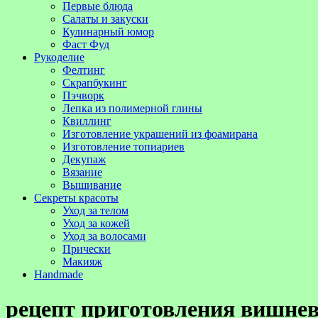
Первые блюда
Салаты и закуски
Кулинарный юмор
Фаст Фуд
Рукоделие
Фелтинг
Скрапбукинг
Пэчворк
Лепка из полимерной глины
Квиллинг
Изготовление украшений из фоамирана
Изготовление топиариев
Декупаж
Вязание
Вышивание
Секреты красоты
Уход за телом
Уход за кожей
Уход за волосами
Прически
Макияж
Handmade
рецепт приготовления вишнев