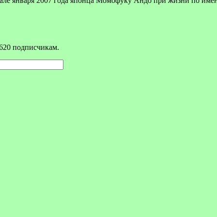
чале января 2007 года японца Момофуку Андо при жизни по им
620 подписчикам.