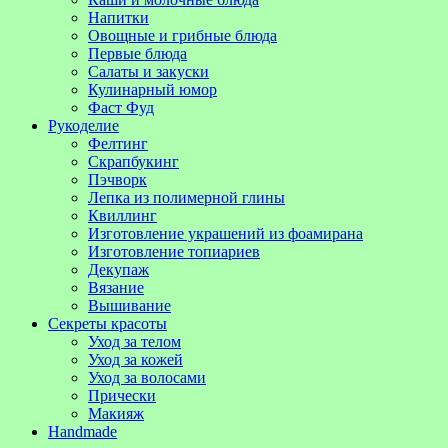
Напитки
Овощные и грибные блюда
Первые блюда
Салаты и закуски
Кулинарный юмор
Фаст Фуд
Рукоделие
Фелтинг
Скрапбукинг
Пэчворк
Лепка из полимерной глины
Квиллинг
Изготовление украшений из фоамирана
Изготовление топиариев
Декупаж
Вязание
Вышивание
Секреты красоты
Уход за телом
Уход за кожей
Уход за волосами
Прически
Макияж
Handmade