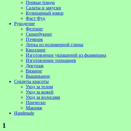
Первые блюда
Салаты и закуски
Кулинарный юмор
Фаст Фуд
Рукоделие
Фелтинг
Скрапбукинг
Пэчворк
Лепка из полимерной глины
Квиллинг
Изготовление украшений из фоамирана
Изготовление топиариев
Декупаж
Вязание
Вышивание
Секреты красоты
Уход за телом
Уход за кожей
Уход за волосами
Прически
Макияж
Handmade
1