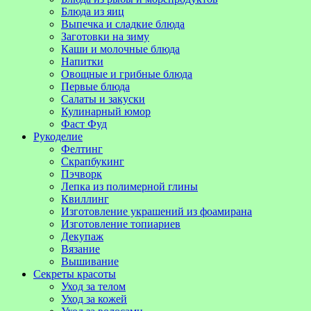
Блюда из яиц
Выпечка и сладкие блюда
Заготовки на зиму
Каши и молочные блюда
Напитки
Овощные и грибные блюда
Первые блюда
Салаты и закуски
Кулинарный юмор
Фаст Фуд
Рукоделие
Фелтинг
Скрапбукинг
Пэчворк
Лепка из полимерной глины
Квиллинг
Изготовление украшений из фоамирана
Изготовление топиариев
Декупаж
Вязание
Вышивание
Секреты красоты
Уход за телом
Уход за кожей