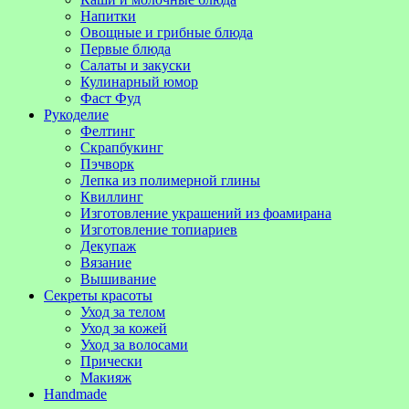
Напитки
Овощные и грибные блюда
Первые блюда
Салаты и закуски
Кулинарный юмор
Фаст Фуд
Рукоделие
Фелтинг
Скрапбукинг
Пэчворк
Лепка из полимерной глины
Квиллинг
Изготовление украшений из фоамирана
Изготовление топиариев
Декупаж
Вязание
Вышивание
Секреты красоты
Уход за телом
Уход за кожей
Уход за волосами
Прически
Макияж
Handmade