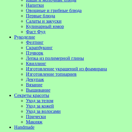
Напитки
Овощные и грибные блюда
Первые блюда
Салаты и закуски
Кулинарный юмор
Фаст Фуд
Рукоделие
Фелтинг
Скрапбукинг
Пэчворк
Лепка из полимерной глины
Квиллинг
Изготовление украшений из фоамирана
Изготовление топиариев
Декупаж
Вязание
Вышивание
Секреты красоты
Уход за телом
Уход за кожей
Уход за волосами
Прически
Макияж
Handmade