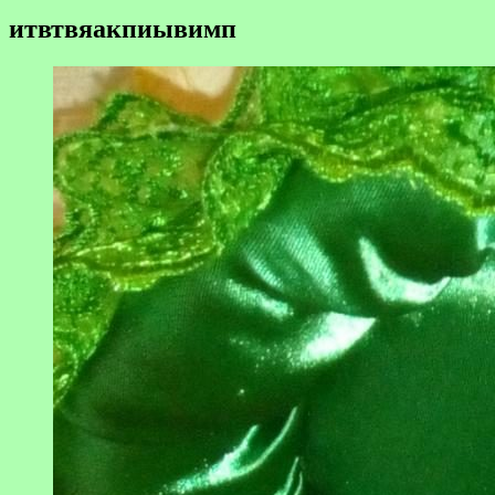
итвтвяакпиывимп