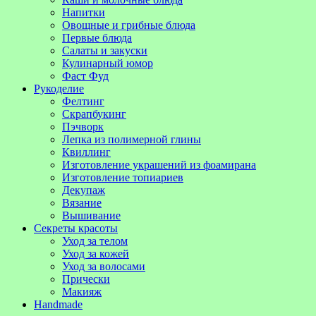
Напитки
Овощные и грибные блюда
Первые блюда
Салаты и закуски
Кулинарный юмор
Фаст Фуд
Рукоделие
Фелтинг
Скрапбукинг
Пэчворк
Лепка из полимерной глины
Квиллинг
Изготовление украшений из фоамирана
Изготовление топиариев
Декупаж
Вязание
Вышивание
Секреты красоты
Уход за телом
Уход за кожей
Уход за волосами
Прически
Макияж
Handmade