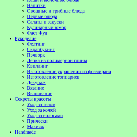
Напитки
Овощные и грибные блюда
Первые блюда
Салаты и закуски
Кулинарный юмор
Фаст Фуд
Рукоделие
Фелтинг
Скрапбукинг
Пэчворк
Лепка из полимерной глины
Квиллинг
Изготовление украшений из фоамирана
Изготовление топиариев
Декупаж
Вязание
Вышивание
Секреты красоты
Уход за телом
Уход за кожей
Уход за волосами
Прически
Макияж
Handmade