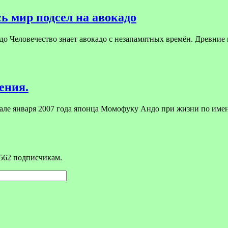
ь мир подсел на авокадо
до Человечество знает авокадо с незапамятных времён. Древние 
ения.
чале января 2007 года японца Момофуку Андо при жизни по им
562 подписчикам.