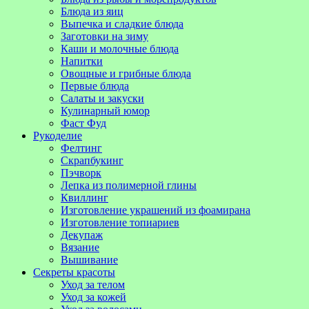
Блюда из яиц
Выпечка и сладкие блюда
Заготовки на зиму
Каши и молочные блюда
Напитки
Овощные и грибные блюда
Первые блюда
Салаты и закуски
Кулинарный юмор
Фаст Фуд
Рукоделие
Фелтинг
Скрапбукинг
Пэчворк
Лепка из полимерной глины
Квиллинг
Изготовление украшений из фоамирана
Изготовление топиариев
Декупаж
Вязание
Вышивание
Секреты красоты
Уход за телом
Уход за кожей