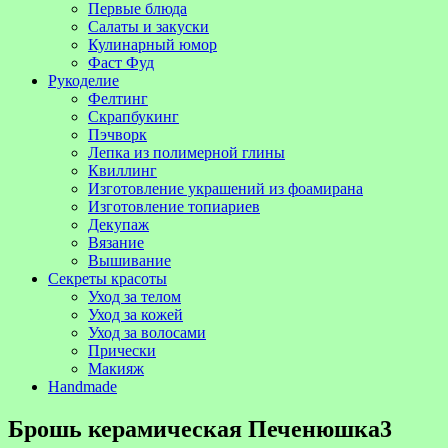
Первые блюда
Салаты и закуски
Кулинарный юмор
Фаст Фуд
Рукоделие
Фелтинг
Скрапбукинг
Пэчворк
Лепка из полимерной глины
Квиллинг
Изготовление украшений из фоамирана
Изготовление топиариев
Декупаж
Вязание
Вышивание
Секреты красоты
Уход за телом
Уход за кожей
Уход за волосами
Прически
Макияж
Handmade
Брошь керамическая Печенюшка3