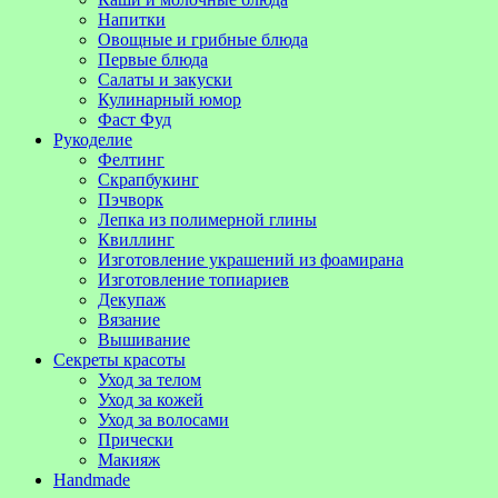
Напитки
Овощные и грибные блюда
Первые блюда
Салаты и закуски
Кулинарный юмор
Фаст Фуд
Рукоделие
Фелтинг
Скрапбукинг
Пэчворк
Лепка из полимерной глины
Квиллинг
Изготовление украшений из фоамирана
Изготовление топиариев
Декупаж
Вязание
Вышивание
Секреты красоты
Уход за телом
Уход за кожей
Уход за волосами
Прически
Макияж
Handmade