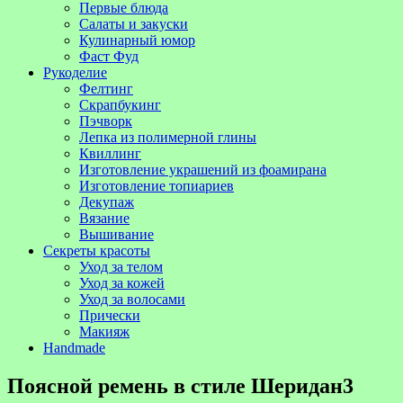
Первые блюда
Салаты и закуски
Кулинарный юмор
Фаст Фуд
Рукоделие
Фелтинг
Скрапбукинг
Пэчворк
Лепка из полимерной глины
Квиллинг
Изготовление украшений из фоамирана
Изготовление топиариев
Декупаж
Вязание
Вышивание
Секреты красоты
Уход за телом
Уход за кожей
Уход за волосами
Прически
Макияж
Handmade
Поясной ремень в стиле Шеридан3