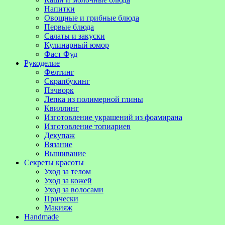
Напитки
Овощные и грибные блюда
Первые блюда
Салаты и закуски
Кулинарный юмор
Фаст Фуд
Рукоделие
Фелтинг
Скрапбукинг
Пэчворк
Лепка из полимерной глины
Квиллинг
Изготовление украшений из фоамирана
Изготовление топиариев
Декупаж
Вязание
Вышивание
Секреты красоты
Уход за телом
Уход за кожей
Уход за волосами
Прически
Макияж
Handmade