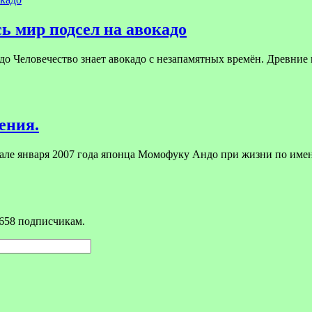
ь мир подсел на авокадо
до Человечество знает авокадо с незапамятных времён. Древние 
ения.
чале января 2007 года японца Момофуку Андо при жизни по им
658 подписчикам.