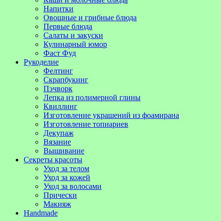
Напитки
Овощные и грибные блюда
Первые блюда
Салаты и закуски
Кулинарный юмор
Фаст Фуд
Рукоделие
Фелтинг
Скрапбукинг
Пэчворк
Лепка из полимерной глины
Квиллинг
Изготовление украшений из фоамирана
Изготовление топиариев
Декупаж
Вязание
Вышивание
Секреты красоты
Уход за телом
Уход за кожей
Уход за волосами
Прически
Макияж
Handmade