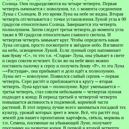
Солнца. Они подразделяются на четыре четверти. Первая
четверть начинается с новолуния, т.е. с момента соединения
Луны с Солнцем. В это время Луна на небе не видна. Вторая
четверть отсчитывается с точки установления Луной угла в 90
градусов относительно Солнца. Завершается эта четверть
полнолунием. Затем следует третья четверть до момента угла
также в 90 градусов относительно главного светила. И
четвертая четверть замыкает круг. Чтобы определить какая
Луна сегодня, просто посмотрите в звёздное небо. Взгляните
на небо, освещенное Луной. Если лунный серп напоминает
вам букву «С», то это т.н. «Старая» Луна, она убывает в свете
и скоро совсем исчезнет. Если же на небе явно можно
поставить палочку к серпу и получить букву «Р», то эта Луна
─«Растущая», она прибывает и дело идёт к полнолунию.
Луны нет ─ новолуние. Появился слабый серпик ─ первая
четверть. Серп растёт и приближается к кругу ─ вторая
четверть. Луна круглая ─ полнолуние. Круг уменьшается ─
третья четверть, стал совсем небольшим ─ четвертая лунная
подходит к концу. В период третьей и четвертой четверти
повышается активность в подземной, корневой части
растений. В этот период лучше всего заниматься посадкой тех
культур, урожай которых зреет в земле. Всё, что растёт под
землей для нашего пропитания: картофель, свёкла, морковь и
т.п. Семена, посеянные на убывающей Луне, получают
программу на развитие корня. В первой и второй четверти