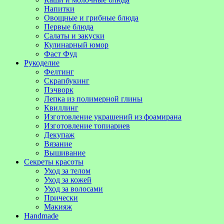
Напитки
Овощные и грибные блюда
Первые блюда
Салаты и закуски
Кулинарный юмор
Фаст Фуд
Рукоделие
Фелтинг
Скрапбукинг
Пэчворк
Лепка из полимерной глины
Квиллинг
Изготовление украшений из фоамирана
Изготовление топиариев
Декупаж
Вязание
Вышивание
Секреты красоты
Уход за телом
Уход за кожей
Уход за волосами
Прически
Макияж
Handmade