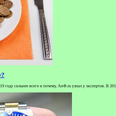
у?
9 году сильнее всего и почему, АиФ.ru узнал у экспертов. В 201