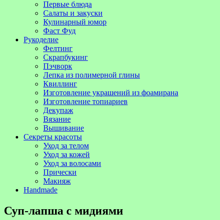
Первые блюда
Салаты и закуски
Кулинарный юмор
Фаст Фуд
Рукоделие
Фелтинг
Скрапбукинг
Пэчворк
Лепка из полимерной глины
Квиллинг
Изготовление украшений из фоамирана
Изготовление топиариев
Декупаж
Вязание
Вышивание
Секреты красоты
Уход за телом
Уход за кожей
Уход за волосами
Прически
Макияж
Handmade
Суп-лапша с мидиями