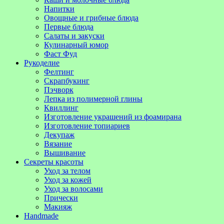
Напитки
Овощные и грибные блюда
Первые блюда
Салаты и закуски
Кулинарный юмор
Фаст Фуд
Рукоделие
Фелтинг
Скрапбукинг
Пэчворк
Лепка из полимерной глины
Квиллинг
Изготовление украшений из фоамирана
Изготовление топиариев
Декупаж
Вязание
Вышивание
Секреты красоты
Уход за телом
Уход за кожей
Уход за волосами
Прически
Макияж
Handmade