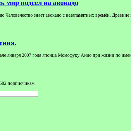
ь мир подсел на авокадо
до Человечество знает авокадо с незапамятных времён. Древние 
ения.
чале января 2007 года японца Момофуку Андо при жизни по им
682 подписчикам.