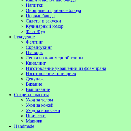
Напитки
Овощные и грибные блюда
Первые блюда
Салаты и закуски
Кулинарный юмор
Фаст Фуд
Рукоделие
Фелтинг
Скрапбукинг
Пэчворк
Лепка из полимерной глины
Квиллинг
Изготовление украшений из фоамирана
Изготовление топиариев
Декупаж
Вязание
Вышивание
Секреты красоты
Уход за телом
Уход за кожей
Уход за волосами
Прически
Макияж
Handmade