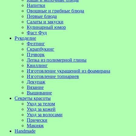
Напитки
Овощные и грибные блюда
Первые блюда
Салаты и закуски
Кулинарный юмор
Фаст Фуд
Рукоделие
Фелтинг
Скрапбукинг
Пэчворк
Лепка из полимерной глины
Квиллинг
Изготовление украшений из фоамирана
Изготовление топиариев
Декупаж
Вязание
Вышивание
Секреты красоты
Уход за телом
Уход за кожей
Уход за волосами
Прически
Макияж
Handmade