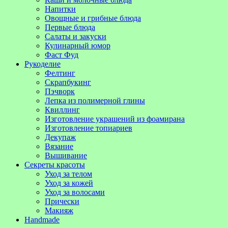
Напитки
Овощные и грибные блюда
Первые блюда
Салаты и закуски
Кулинарный юмор
Фаст Фуд
Рукоделие
Фелтинг
Скрапбукинг
Пэчворк
Лепка из полимерной глины
Квиллинг
Изготовление украшений из фоамирана
Изготовление топиариев
Декупаж
Вязание
Вышивание
Секреты красоты
Уход за телом
Уход за кожей
Уход за волосами
Прически
Макияж
Handmade