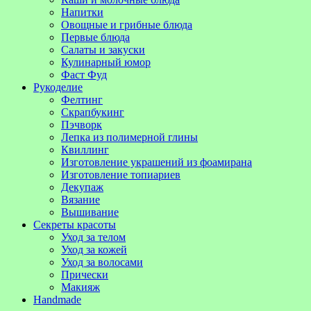
Напитки
Овощные и грибные блюда
Первые блюда
Салаты и закуски
Кулинарный юмор
Фаст Фуд
Рукоделие
Фелтинг
Скрапбукинг
Пэчворк
Лепка из полимерной глины
Квиллинг
Изготовление украшений из фоамирана
Изготовление топиариев
Декупаж
Вязание
Вышивание
Секреты красоты
Уход за телом
Уход за кожей
Уход за волосами
Прически
Макияж
Handmade