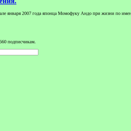
ения.
чале января 2007 года японца Момофуку Андо при жизни по им
660 подписчикам.