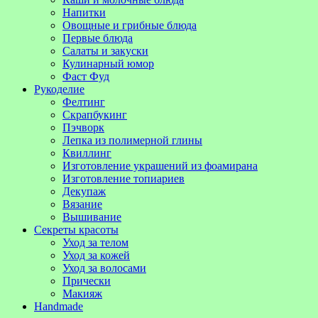
Напитки
Овощные и грибные блюда
Первые блюда
Салаты и закуски
Кулинарный юмор
Фаст Фуд
Рукоделие
Фелтинг
Скрапбукинг
Пэчворк
Лепка из полимерной глины
Квиллинг
Изготовление украшений из фоамирана
Изготовление топиариев
Декупаж
Вязание
Вышивание
Секреты красоты
Уход за телом
Уход за кожей
Уход за волосами
Прически
Макияж
Handmade