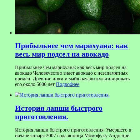
Прибыльнее чем марихуана: как
весь мир подсел на авокадо
Прибыльнее чем марихуана: как весь мир подсел на
авокадо Человечество знает авокадо с незапамятных
времён. Древние инки и майя начали культивировать
его около 5000 лет
Подробнее
История лапши быстрого
приготовления.
История лапши быстрого приготовления. Умершего в
начале января 2007 года японца Момофуку Андо при