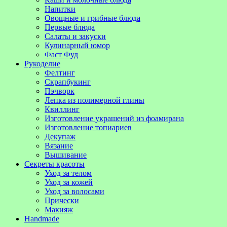
Напитки
Овощные и грибные блюда
Первые блюда
Салаты и закуски
Кулинарный юмор
Фаст Фуд
Рукоделие
Фелтинг
Скрапбукинг
Пэчворк
Лепка из полимерной глины
Квиллинг
Изготовление украшений из фоамирана
Изготовление топиариев
Декупаж
Вязание
Вышивание
Секреты красоты
Уход за телом
Уход за кожей
Уход за волосами
Прически
Макияж
Handmade