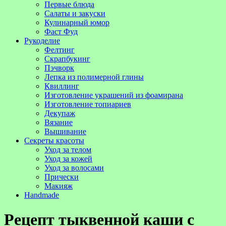
Первые блюда
Салаты и закуски
Кулинарный юмор
Фаст Фуд
Рукоделие
Фелтинг
Скрапбукинг
Пэчворк
Лепка из полимерной глины
Квиллинг
Изготовление украшений из фоамирана
Изготовление топиариев
Декупаж
Вязание
Вышивание
Секреты красоты
Уход за телом
Уход за кожей
Уход за волосами
Прически
Макияж
Handmade
Рецепт тыквенной каши с