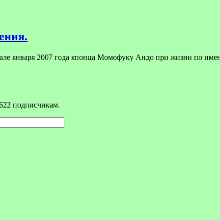
ения.
чале января 2007 года японца Момофуку Андо при жизни по им
622 подписчикам.