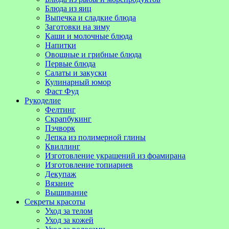
Блюда из яиц
Выпечка и сладкие блюда
Заготовки на зиму
Каши и молочные блюда
Напитки
Овощные и грибные блюда
Первые блюда
Салаты и закуски
Кулинарный юмор
Фаст Фуд
Рукоделие
Фелтинг
Скрапбукинг
Пэчворк
Лепка из полимерной глины
Квиллинг
Изготовление украшений из фоамирана
Изготовление топиариев
Декупаж
Вязание
Вышивание
Секреты красоты
Уход за телом
Уход за кожей