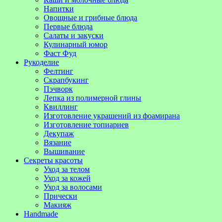
Напитки
Овощные и грибные блюда
Первые блюда
Салаты и закуски
Кулинарный юмор
Фаст Фуд
Рукоделие
Фелтинг
Скрапбукинг
Пэчворк
Лепка из полимерной глины
Квиллинг
Изготовление украшений из фоамирана
Изготовление топиариев
Декупаж
Вязание
Вышивание
Секреты красоты
Уход за телом
Уход за кожей
Уход за волосами
Прически
Макияж
Handmade