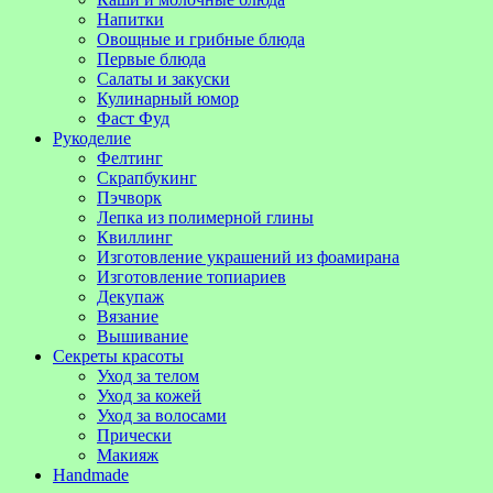
Напитки
Овощные и грибные блюда
Первые блюда
Салаты и закуски
Кулинарный юмор
Фаст Фуд
Рукоделие
Фелтинг
Скрапбукинг
Пэчворк
Лепка из полимерной глины
Квиллинг
Изготовление украшений из фоамирана
Изготовление топиариев
Декупаж
Вязание
Вышивание
Секреты красоты
Уход за телом
Уход за кожей
Уход за волосами
Прически
Макияж
Handmade