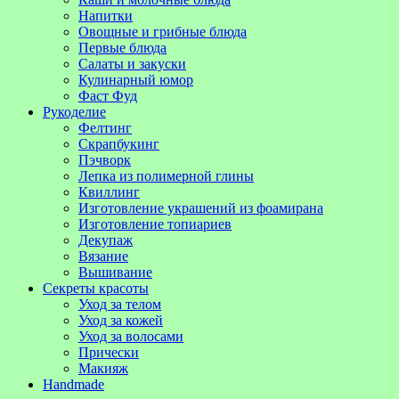
Напитки
Овощные и грибные блюда
Первые блюда
Салаты и закуски
Кулинарный юмор
Фаст Фуд
Рукоделие
Фелтинг
Скрапбукинг
Пэчворк
Лепка из полимерной глины
Квиллинг
Изготовление украшений из фоамирана
Изготовление топиариев
Декупаж
Вязание
Вышивание
Секреты красоты
Уход за телом
Уход за кожей
Уход за волосами
Прически
Макияж
Handmade