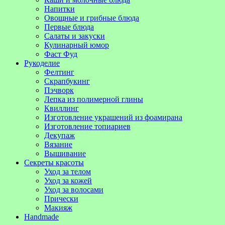
Напитки
Овощные и грибные блюда
Первые блюда
Салаты и закуски
Кулинарный юмор
Фаст Фуд
Рукоделие
Фелтинг
Скрапбукинг
Пэчворк
Лепка из полимерной глины
Квиллинг
Изготовление украшений из фоамирана
Изготовление топиариев
Декупаж
Вязание
Вышивание
Секреты красоты
Уход за телом
Уход за кожей
Уход за волосами
Прически
Макияж
Handmade