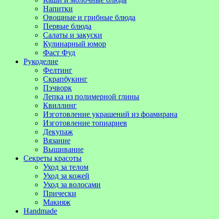
Напитки
Овощные и грибные блюда
Первые блюда
Салаты и закуски
Кулинарный юмор
Фаст Фуд
Рукоделие
Фелтинг
Скрапбукинг
Пэчворк
Лепка из полимерной глины
Квиллинг
Изготовление украшений из фоамирана
Изготовление топиариев
Декупаж
Вязание
Вышивание
Секреты красоты
Уход за телом
Уход за кожей
Уход за волосами
Прически
Макияж
Handmade