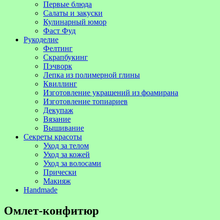
Первые блюда
Салаты и закуски
Кулинарный юмор
Фаст Фуд
Рукоделие
Фелтинг
Скрапбукинг
Пэчворк
Лепка из полимерной глины
Квиллинг
Изготовление украшений из фоамирана
Изготовление топиариев
Декупаж
Вязание
Вышивание
Секреты красоты
Уход за телом
Уход за кожей
Уход за волосами
Прически
Макияж
Handmade
Омлет-конфитюр