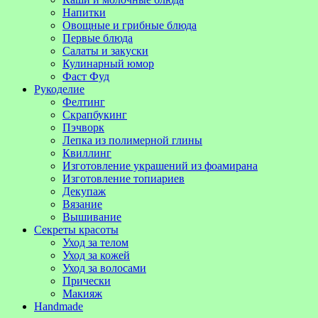
Напитки
Овощные и грибные блюда
Первые блюда
Салаты и закуски
Кулинарный юмор
Фаст Фуд
Рукоделие
Фелтинг
Скрапбукинг
Пэчворк
Лепка из полимерной глины
Квиллинг
Изготовление украшений из фоамирана
Изготовление топиариев
Декупаж
Вязание
Вышивание
Секреты красоты
Уход за телом
Уход за кожей
Уход за волосами
Прически
Макияж
Handmade