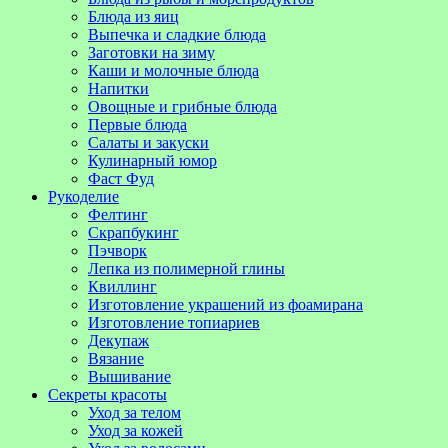
Блюда из яиц
Выпечка и сладкие блюда
Заготовки на зиму
Каши и молочные блюда
Напитки
Овощные и грибные блюда
Первые блюда
Салаты и закуски
Кулинарный юмор
Фаст Фуд
Рукоделие
Фелтинг
Скрапбукинг
Пэчворк
Лепка из полимерной глины
Квиллинг
Изготовление украшений из фоамирана
Изготовление топиариев
Декупаж
Вязание
Вышивание
Секреты красоты
Уход за телом
Уход за кожей