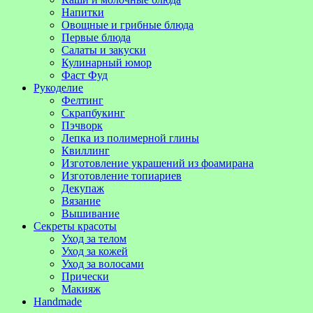
Напитки
Овощные и грибные блюда
Первые блюда
Салаты и закуски
Кулинарный юмор
Фаст Фуд
Рукоделие
Фелтинг
Скрапбукинг
Пэчворк
Лепка из полимерной глины
Квиллинг
Изготовление украшений из фоамирана
Изготовление топиариев
Декупаж
Вязание
Вышивание
Секреты красоты
Уход за телом
Уход за кожей
Уход за волосами
Прически
Макияж
Handmade