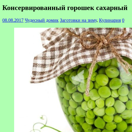
Консервированный горошек сахарный
08.08.2017
Чудесный домик
Заготовки на зиму
,
Кулинария
0