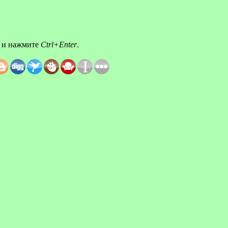
а и нажмите
Ctrl+Enter
.