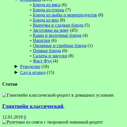
Блюда из мяса
(6)
Блюда из птицы
(7)
Блюда из рыбы и морепродуктов
(8)
Блюда из яиц
(8)
Выпечка и сладкие блюда
(5)
Заготовки на зиму
(45)
Каши и молочные блюда
(4)
Напитки
(6)
Овощные и грибные блюда
(1)
Первые блюда
(6)
Салаты и закуски
(8)
Фаст Фуд
(4)
►
Рукоделие
(18)
►
Сад и огород
(15)
Статьи
Глинтвейн классический
12.01.2019
0