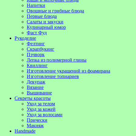
Напитки
Овощные и грибные блюда
Первые блюда
Салаты и закуски
Кулинарный юмор
Фаст Фуд
Рукоделие
Фелтинг
Скрапбукинг
Пэчворк
Лепка из полимерной глины
Квиллинг
Изготовление украшений из фоамирана
Изготовление топиариев
Декупаж
Вязание
Вышивание
Секреты красоты
Уход за телом
Уход за кожей
Уход за волосами
Прически
Макияж
Handmade